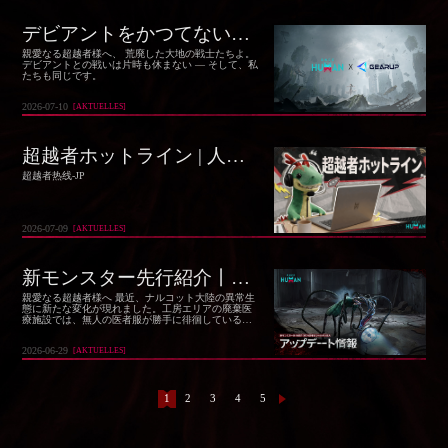
デビアントをかつてないほどスムーズに倒せ ― GearUP、超越者向けに進化
親愛なる超越者様へ、 荒廃した大地の戦士たちよ。
デビアントとの戦いは片時も休まない ― そして、私
たちも同じです。
2026-07-10
[
AKTUELLES
]
超越者ホットライン | 人気フィードバック＆最適化の進捗vol.5
超越者热线-JP
2026-07-09
[
AKTUELLES
]
新モンスター先行紹介丨代行医者&シーラディ夫人
親愛なる超越者様へ 最近、ナルコット大陸の異常生
態に新たな変化が現れました。工房エリアの廃棄医
療施設では、無人の医者服が勝手に徘徊している疑
いがあり、浅瀬エリアでは「水分」に依存して行動
する新種のデビアントが出現しました。
2026-06-29
[
AKTUELLES
]
1
2
3
4
5