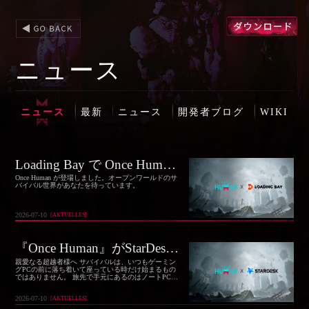
ニュース
ニュース
最新
ニュース
開発者ブログ
WIKI
Loading Bay で Once Human を起動：公式のプレイ方法
Once Human が登場しました。オープンワールドのサ
バイバル世界があなたを待っています。
2026-07-10
[
AKTUELLES
]
『Once Human』がStarDeskと提携、どこからでもゲーム世界とつながれる新しい方法を提供
親愛なる超越者様へ サバイバルは、いつもゲーミン
グPCの前に落ち着いて座っている時だけ始まるもの
ではありません。 旅先で手元にあるのはノートPCだ
けかもしれません。
2026-07-10
[
AKTUELLES
]