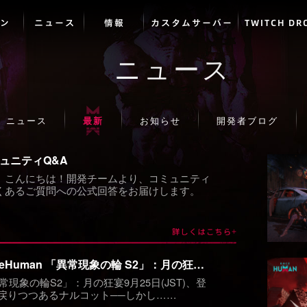
ン
ニュース
情報
カスタムサーバー
TWITCH DR
ニュース
ニュース
最新
お知らせ
開発者ブログ
ュニティQ&A
、こんにちは！開発チームより、コミュニティ
くあるご質問への公式回答をお届けします。
OnceHuman 「異常現象の輪 S2」：月の狂宴 9月25日(JST)、登場予定!
「異常現象の輪S2」：月の狂宴9月25日(JST)、登
が戻りつつあるナルコット──しかし……