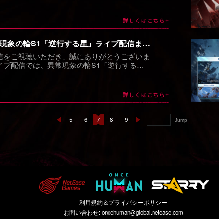
異常現象の輪S1「逆行する星」ライブ配信まとめ
信をご視聴いただき、誠にありがとうございま
イブ配信では、異常現象の輪S1「逆行する
に加えて、超越者の皆さんからのご質問にもお
5
6
7
8
9
Jump
利用規約＆プライバシーポリシー
お問い合わせ:
oncehuman@global.netease.com