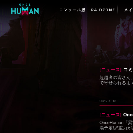
コンソール版
RAIDZONE
メイ
[
ニュース
]
コミ
超越者の皆さん
で寄せられるよ
2025-09-18
[
ニュース
]
OnceHuman
場予定!🌌重力