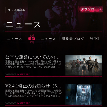
ニュース
ニュース
最新
ニュース
開発者ブログ
WIKI
公平な運営についてのお知らせ（2026年5月22日より2026年5月28日まで）
親愛なる超越者様へ 2026年5月22日から5月28日まで
の期間中、Once Humanでは合計86名のプレイヤーが
アカウント停止処分となりました。その内訳は、外
部ツール使用により公開処分となったプレイヤーが4
1名、他のプレイヤーに悪質な影響を与えた行為によ
2026-06-05
[
AKTUELLES
]
る処分が7名です。
V2.4.1修正のお知らせ（6月3日）
親愛なる超越者様へ ゲーム内で問題が発生した場合
は、以下の方法でお問い合わせください： PC版：ゲ
ーム内ESCメニュー→「フィードバック＆カスタマ
ーセンター」→「バグ報告」を選択し、問題をご報
告ください。 モバイル版：右上メニューボタン→サ
2026-06-03
[
AKTUELLES
]
イドバーのヘッドホン形ボタン→「カスタマーサポ
ート」→「バグ報告」を選択し、問題をご報告くだ