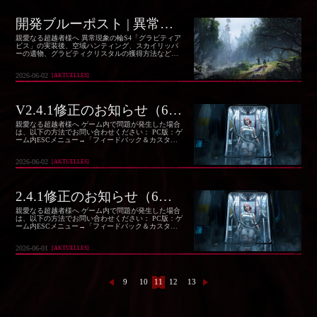
さい。
開発ブルーポスト | 異常現象の輪S4「グラビティアビス」調整・最適化とFAQ
親愛なる超越者様へ 異常現象の輪S4「グラビティア
ビス」の実装後、空域ハンティング、スカイリッパ
ーの遺物、グラビティクリスタルの獲得方法などに
関するご意見やご感想を数多くいただいておりま
す。実装直後は、一部のコンテンツが想定していた
2026-06-02
[
AKTUELLES
]
安定性や品質基準に達しておらず、その結果、ラグ
やクラッシュ、ルールのわかりにくさ、報酬の満足
度が低いなど、超越者の皆さまにご不便とご迷惑を
おかけしました。
V2.4.1修正のお知らせ（6月2日）
親愛なる超越者様へ ゲーム内で問題が発生した場合
は、以下の方法でお問い合わせください： PC版：ゲ
ーム内ESCメニュー→「フィードバック＆カスタマ
ーセンター」→「バグ報告」を選択し、問題をご報
告ください。 モバイル版：右上メニューボタン→サ
2026-06-02
[
AKTUELLES
]
イドバーのヘッドホン形ボタン→「カスタマーサポ
ート」→「バグ報告」を選択し、問題をご報告くだ
さい。
2.4.1修正のお知らせ（6月1日）
親愛なる超越者様へ ゲーム内で問題が発生した場合
は、以下の方法でお問い合わせください： PC版：ゲ
ーム内ESCメニュー→「フィードバック＆カスタマ
ーセンター」→「バグ報告」を選択し、問題をご報
告ください。 モバイル版：右上メニューボタン→サ
2026-06-01
[
AKTUELLES
]
イドバーのヘッドホン形ボタン→「カスタマーサポ
ート」→「バグ報告」を選択し、問題をご報告くだ
さい。
9
10
11
12
13