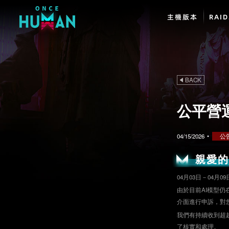
主機版本
RAI
BACK
公平營運
04/15/2026
•
公
親愛
04月03日－04月
由於目前AI模型
介面進行申訴，對
我們有持續收到超
了核實和處理。