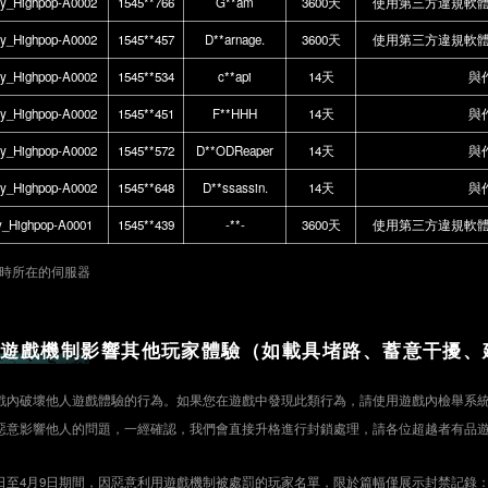
ly_Highpop-A0002
1545**766
G**am
3600天
使用第三方違規軟
ly_Highpop-A0002
1545**457
D**arnage.
3600天
使用第三方違規軟
ly_Highpop-A0002
1545**534
c**api
14天
與
ly_Highpop-A0002
1545**451
F**HHH
14天
與
ly_Highpop-A0002
1545**572
D**ODReaper
14天
與
ly_Highpop-A0002
1545**648
D**ssassin.
14天
與
y_Highpop-A0001
1545**439
-**-
3600天
使用第三方違規軟
鎖時所在的伺服器
用遊戲機制影響其他玩家體驗（如載具堵路、蓄意干擾、
戲內破壞他人遊戲體驗的行為。如果您在遊戲中發現此類行為，請使用遊戲內檢舉系
惡意影響他人的問題，一經確認，我們會直接升格進行封鎖處理，請各位超越者有品
月3日至4月9日期間，因惡意利用遊戲機制被處罰的玩家名單，限於篇幅僅展示封禁記錄