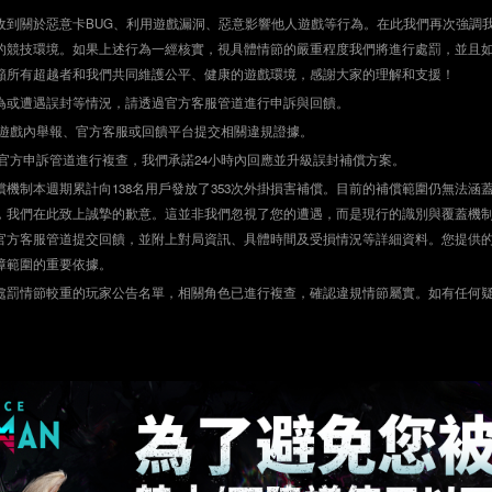
收到關於惡意卡BUG、利用遊戲漏洞、惡意影響他人遊戲等行為。在此我們再次強調
的競技環境。如果上述行為一經核實，視具體情節的嚴重程度我們將進行處罰，並且
籲所有超越者和我們共同維護公平、健康的遊戲環境，感謝大家的理解和支援！
為或遭遇誤封等情況，請透過官方客服管道進行申訴與回饋。
過遊戲內舉報、官方客服或回饋平台提交相關違規證據。
過官方申訴管道進行複查，我們承諾24小時內回應並升級誤封補償方案。
償機制本週期累計向138名用戶發放了353次外掛損害補償。目前的補償範圍仍無法涵
，我們在此致上誠摯的歉意。這並非我們忽視了您的遭遇，而是現行的識別與覆蓋機
官方客服管道提交回饋，並附上對局資訊、具體時間及受損情況等詳細資料。您提供
障範圍的重要依據。
處罰情節較重的玩家公告名單，相關角色已進行複查，確認違規情節屬實。如有任何