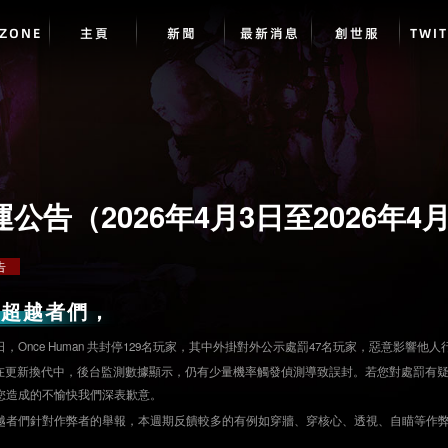
DZONE
主頁
新聞
最新消息
創世服
TWI
公告（2026年4月3日至2026年4
告
的超越者們，
09日，Once Human 共封停129名玩家，其中外掛對外公示處罰47名玩家，惡意影響他
仍在更新換代中，後台監測數據顯示，仍有少量機率觸發偵測導致誤封。若您對處罰有
您造成的不愉快我們深表歉意。
越者們針對作弊者的舉報，本週期反饋較多的有例如穿牆、穿核心、透視、自瞄等作