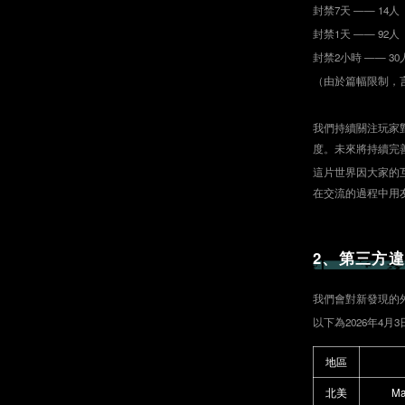
封禁7天 —— 14人
封禁1天 —— 92人
封禁2小時 —— 30
（由於篇幅限制，
我們持續關注玩家
度。未來將持續完
這片世界因大家的
在交流的過程中用
2、第三方
我們會對新發現的
以下為2026年4
地區
北美
Ma