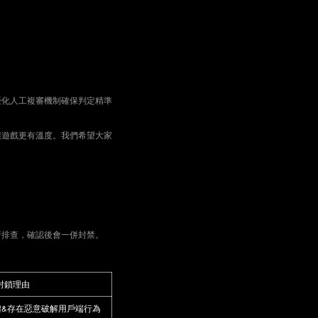
優化人工複審機制確保判定精準
讓遊戲更有溫度。我們希望大家
行排查，確認後會一併封禁。
封鎖理由
體&存在惡意破解用戶端行為