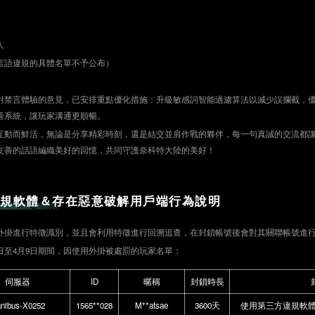
人
言語違規的具體名單不予公布）
對禁言體驗的意見，已安排重點優化措施：升級敏感詞智能過濾算法以減少誤攔截，
善系統，讓玩家溝通更順暢。
互動而鮮活，無論是分享精彩時刻，還是結交並肩作戰的夥伴，每一句真誠的交流都
友善的話語編織美好的回憶，共同守護奈科特大陸的美好！
違規軟體＆存在惡意破解用戶端行為說明
外掛進行特徵識別，並且會利用特徵進行回溯追查，在封鎖帳號後會對其關聯帳號進
月3日至4月9日期間，因使用外掛被處罰的玩家名單：
伺服器
ID
暱稱
封鎖時長
nibus-X0252
1565**028
M**atsae
3600天
使用第三方違規軟