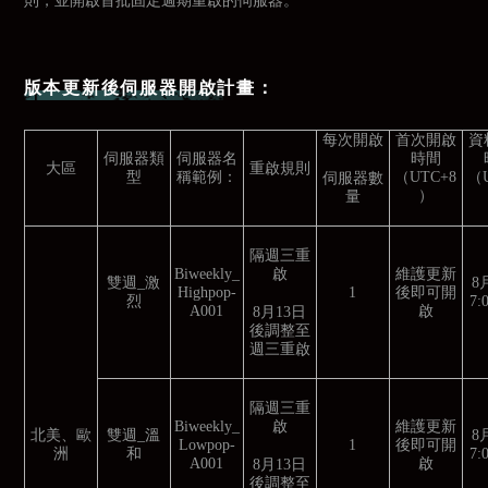
版本更新後伺服器開啟計畫：
每次開啟
首次開啟
資
伺服器類
伺服器名
時間
大區
重啟規則
型
稱範例：
（UTC+8
（U
伺服器數
）
量
隔週三重
啟
Biweekly_
維護更新
雙週_激
8
Highpop-
1
後即可開
烈
7
A001
啟
8月13日
後調整至
週三重啟
隔週三重
啟
Biweekly_
維護更新
北美、歐
雙週_溫
8
Lowpop-
1
後即可開
洲
和
7
A001
啟
8月13日
後調整至