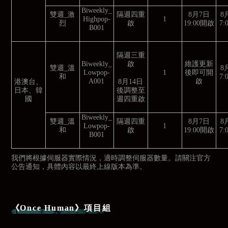
Biweekly_
雙週_激
隔週四重
8月7日
8
Highpop-
1
烈
啟
19:00開啟
7
B001
隔週三重
啟
Biweekly_
維護更新
雙週_溫
8
Lowpop-
1
後即可開
和
7
A001
啟
8月14日
港澳台、
後調整至
日本、韓
週四重啟
國
Biweekly_
雙週_溫
隔週四重
8月7日
8
Lowpop-
1
和
啟
19:00開啟
7
B001
我們將根據伺服器實際情況，適時調整伺服器數量。請關注官方
公告通知，具體內容以最終上線版本為準。
《Once Human》項目組