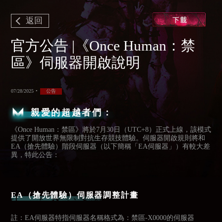
返回
官方公告 |《Once Human：禁
區》伺服器開啟說明
07/28/2025
•
公告
親愛的超越者們：
《Once Human：禁區》將於7月30日（UTC+8）正式上線，該模式
提供了開放世界無限制對抗生存競技體驗。伺服器開啟規則將和
EA（搶先體驗）階段伺服器（以下簡稱「EA伺服器」）有較大差
異，特此公告：
EA（搶先體驗）伺服器調整計畫
註：EA伺服器特指伺服器名稱格式為：禁區-X0000的伺服器