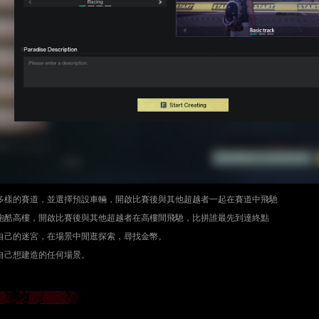
多樣的賽道，並選擇預設車輛，開啟比賽後與其他超越者一起在賽道中飛馳
跑酷高樓，開啟比賽後與其他超越者在高樓間飛馳，比拼誰最先到達終點
自己的迷宮，在場景中閒逛探索，尋找金幣。
自己想建造的任何場景。