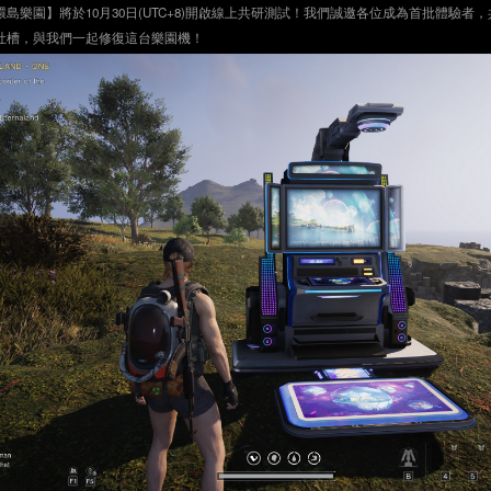
島樂園】將於10月30日(UTC+8)開啟線上共研測試！我們誠邀各位成為首批體驗者
吐槽，與我們一起修復這台樂園機！