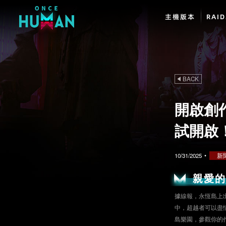
主機版本
RAI
BACK
開啟創
試開啟
10/31/2025
•
新
親愛
據線報，永恆島上
中，超越者可以盡
島樂園，參觀你的