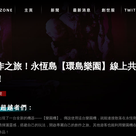
DZONE
主頁
新聞
最新消息
創世服
TWI
作之旅！永恆島【環島樂園】線上
！
聞
的超越者們：
出現了一台全新的機器——【樂園機】。傳說使用這台樂園機，就能連接散落在永恆
情揮灑靈感，搭建自己的玩法，開啟專屬自己的創作之旅。其他遊客也能利用樂園機
作品！