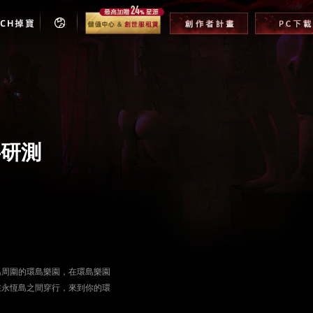
TCH掉寶
共研測
島周圍的環島樂園，在環島樂園
在永恆島之間穿行，來到你的環