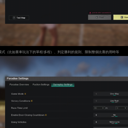
模式（比如賽車玩法下的單程/多程）、判定勝利的規則、限制整個比賽的用時等