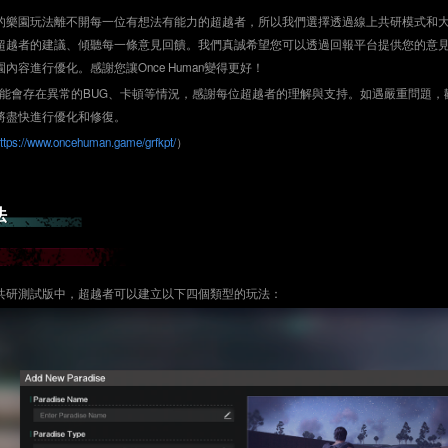
的樂園玩法離不開每一位有想法有能力的超越者，所以我們選擇透過線上共研模式和
超越者的建議、傾聽每一條意見回饋。我們真誠希望您可以透過回報平台提供您的意
內容進行優化。感謝您讓Once Human變得更好！
可能會存在異常的BUG、卡頓等情況，感謝每位超越者的理解與支持。如遇嚴重問題，
將盡快進行優化和修復。
ttps://www.oncehuman.game/grfkpt/
）
法
共研測試版中，超越者可以建立以下四個類型的玩法：