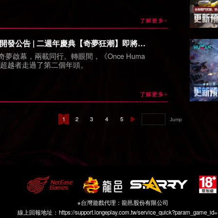
開發公告 | 二週年慶典【奇夢狂潮】即將盛大開啟！
奇夢啟幕，兩載同行。轉眼間，《Once Huma
位超越者走過了第二個年頭。
1
2
3
4
5
Jump
※台灣遊戲代理：龍邑股份有限公司
線上回報地址：
https://support.longeplay.com.tw/service_quick?param_game_id