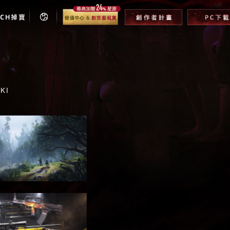
TCH掉寶
KI