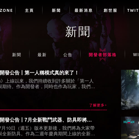
DZONE
主頁
新聞
最新消息
創世服
TWI
新聞
新聞
最新
公告
開發者部落格
WI
開發公告丨第一人稱模式真的來了！
uman》上線以來，我們持續收到許多關於「第一人
與期待。作為開發者，同時也作為玩家，我們非
一視角的需求。
開發公告丨7月全新戰鬥武器、防具即將上線
7月10日（週五）版本更新後，我們將為大家帶
與全新防具。作為二週年慶典期間上線的全新戰
將陪伴超越者們一起展開這場熱鬧的週年冒險。