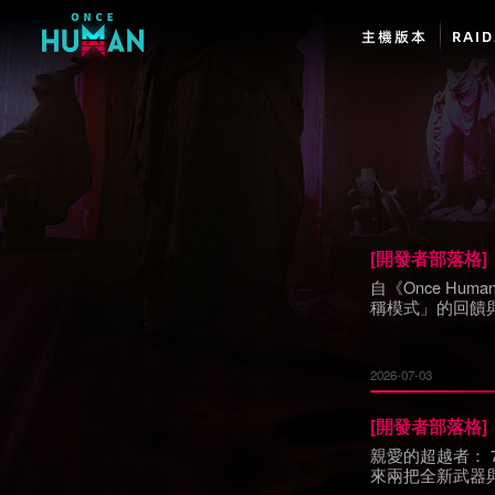
主機版本
RAI
[
開發者部落格
]
自《Once H
稱模式」的回饋
常理解大家對這
2026-07-03
[
開發者部落格
]
親愛的超越者： 
來兩把全新武器
鬥內容，它們也