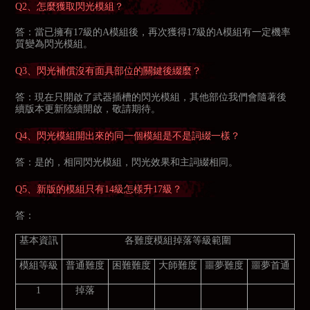
Q2、怎麼獲取閃光模組？
答：當已擁有17級的A模組後，再次獲得17級的A模組有一定機率
質變為閃光模組。
Q3、閃光補償沒有面具部位的關鍵後綴麼？
答：現在只開啟了武器插槽的閃光模組，其他部位我們會隨著後
續版本更新陸續開啟，敬請期待。
Q4、閃光模組開出來的同一個模組是不是詞綴一樣？
答：是的，相同閃光模組，閃光效果和主詞綴相同。
Q5、新版的模組只有14級怎樣升17級？
答：
基本資訊
各難度模組掉落等級範圍
模組等級
普通難度
困難難度
大師難度
噩夢難度
噩夢首通
1
掉落