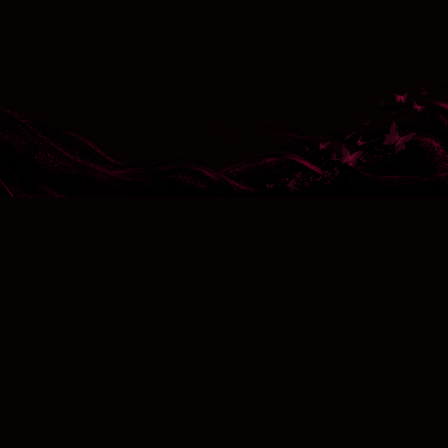
台灣遊戲代理：龍邑股份有限公司
線上回報地址：
https://support.longeplay.com.tw/service_quick?
param_game_id=H73
※《Once Human》《Once Human》依遊戲軟體分級管理辦法分類為
限制級，須滿18歲始得購買或使用，本應用遊戲情節涉及性、暴
力、恐怖、菸酒、不當言論、反社會性。
※本應用遊戲為免費使用，內另有提供購買虛擬遊戲幣、物品等付
費服務。