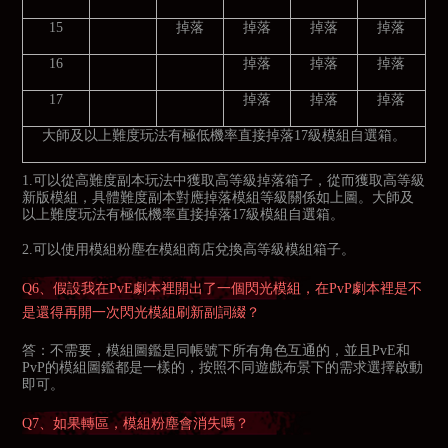
15
掉落
掉落
掉落
掉落
16
掉落
掉落
掉落
17
掉落
掉落
掉落
大師及以上難度玩法有極低機率直接掉落17級模組自選箱。
1.可以從高難度副本玩法中獲取高等級掉落箱子，從而獲取高等級
新版模組，具體難度副本對應掉落模組等級關係如上圖。大師及
以上難度玩法有極低機率直接掉落17級模組自選箱。
2.可以使用模組粉塵在模組商店兌換高等級模組箱子。
Q6、假設我在PvE劇本裡開出了一個閃光模組，在PvP劇本裡是不
是還得再開一次閃光模組刷新副詞綴？
答：不需要，模組圖鑑是同帳號下所有角色互通的，並且PvE和
PvP的模組圖鑑都是一樣的，按照不同遊戲布景下的需求選擇啟動
即可。
Q7、如果轉區，模組粉塵會消失嗎？