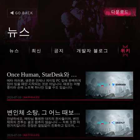
뉴스
뉴스
최신
공지
개발자 블로그
위키
Once Human, StarDesk와 파트너십 체결 — 어디서나 게임 세계와 연결될 수 있는 새로운 방법
메타 여러분, 생존은 언제나 게이밍 PC 앞에 완벽하게
앉아 있을 때만 시작되는 것은 아닙니다. 때로는 여행
중이라 손에 노트북 하나만 있을 수도 있습니다.
2026-07-10
[
AKTUELLES
]
변인체 소탕, 그 어느 때보다 매끄럽게 ― GearUP, 메타님을 위해 한 단계 더 진화하다
안녕하세요, 메타님 황폐한 대지의 전사들이여, 변인
체와의 전투는 결코 멈추지 않습니다 ― 저희 또한 마
찬가지입니다. 전장은 끊임없이 진화하고 있으며, 여
러분의 모든 발사, 질주, 팀 콜을 지탱하는 네트워크
역시 함께 진화해 왔습니다.
2026-07-10
[
AKTUELLES
]