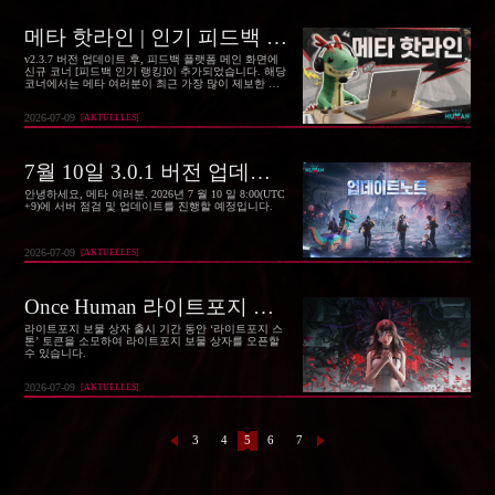
메타 핫라인 | 인기 피드백 &개선 진행 상황 Vol.5
v2.3.7 버전 업데이트 후, 피드백 플랫폼 메인 화면에
신규 코너 [피드백 인기 랭킹]이 추가되었습니다. 해당
코너에서는 메타 여러분이 최근 가장 많이 제보한 주
요 피드백을 확인할 수 있습니다. 피드백 플랫폼 로그
인 후, 인기 랭킹에 등록된 피드백에 대해 공감하는 항
2026-07-09
[
AKTUELLES
]
목에는 "좋아요"를, 공감하지 않는 항목에는 "싫어
요"를 남길 수 있습니다. 랭킹에는 여러분의 반응이 실
시간으로 반영되며, 개발팀은 이를 참고해 기능 개선
및 개발 우선순위를 결정할 예정입니다. (피드백 플랫
7월 10일 3.0.1 버전 업데이트 공지
폼 링크:Once Human 피드백 플랫폼)
안녕하세요, 메타 여러분. 2026년 7 월 10 일 8:00(UTC
+9)에 서버 점검 및 업데이트를 진행할 예정입니다.
2026-07-09
[
AKTUELLES
]
Once Human 라이트포지 보물 상자 확률 공개 (8월6일)
라이트포지 보물 상자 출시 기간 동안 ‘라이트포지 스
톤’ 토큰을 소모하여 라이트포지 보물 상자를 오픈할
수 있습니다.
2026-07-09
[
AKTUELLES
]
3
4
5
6
7