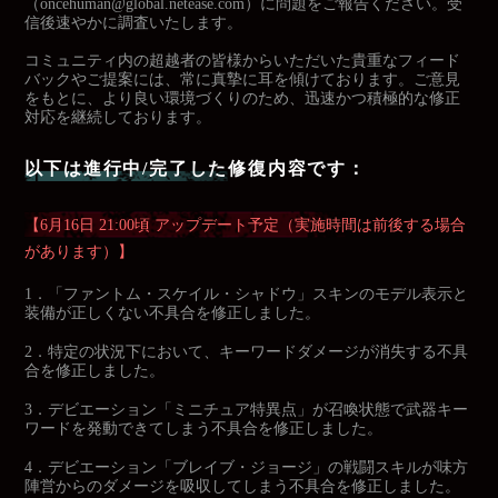
（oncehuman@global.netease.com）に問題をご報告ください。受
信後速やかに調査いたします。
コミュニティ内の超越者の皆様からいただいた貴重なフィード
バックやご提案には、常に真摯に耳を傾けております。ご意見
をもとに、より良い環境づくりのため、迅速かつ積極的な修正
対応を継続しております。
以下は進行中/完了した修復内容です：
【6月16日 21:00頃 アップデート予定（実施時間は前後する場合
があります）】
1．「ファントム・スケイル・シャドウ」スキンのモデル表示と
装備が正しくない不具合を修正しました。
2．
特定の状況下において、キーワードダメージが消失する不具
合を修正しました。
3．
デビエーション「ミニチュア特異点」が召喚状態で武器キー
ワードを発動できてしまう不具合を修正しました。
4．
デビエーション「ブレイブ・ジョージ」の戦闘スキルが味方
陣営からのダメージを吸収してしまう不具合を修正しました。