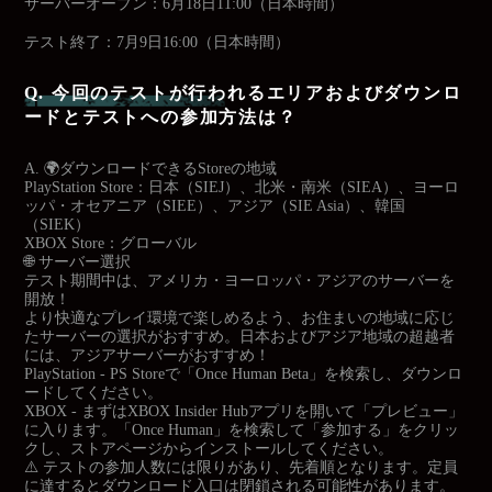
サーバーオープン：6月18日11:00（日本時間）
テスト終了：7月9日16:00（日本時間）
Q. 今回のテストが行われるエリアおよびダウンロ
ードとテストへの参加方法は？
A. 🌍ダウンロードできるStoreの地域
PlayStation Store：日本（SIEJ）、北米・南米（SIEA）、ヨーロ
ッパ・オセアニア（SIEE）、アジア（SIE Asia）、韓国
（SIEK）
XBOX Store：グローバル
🌐 サーバー選択
テスト期間中は、アメリカ・ヨーロッパ・アジアのサーバーを
開放！
より快適なプレイ環境で楽しめるよう、お住まいの地域に応じ
たサーバーの選択がおすすめ。日本およびアジア地域の超越者
には、アジアサーバーがおすすめ！
PlayStation - PS Storeで「Once Human Beta」を検索し、ダウンロ
ードしてください。
XBOX - まずはXBOX Insider Hubアプリを開いて「プレビュー」
に入ります。「Once Human」を検索して「参加する」をクリッ
クし、ストアページからインストールしてください。
⚠️ テストの参加人数には限りがあり、先着順となります。定員
に達するとダウンロード入口は閉鎖される可能性があります。