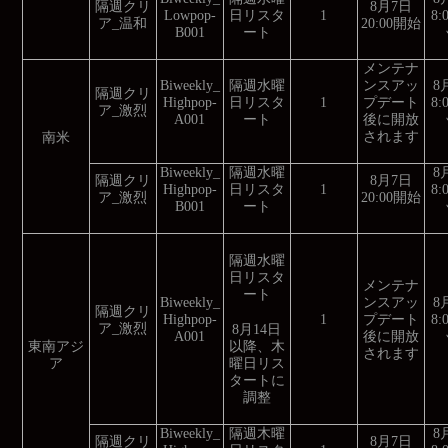
隔週クリ
8月7日
Lowpop-
日リスタ
1
8
ア_温和
20:00開始
B001
ート
メンテナ
Biweekly_
隔週水曜
ンスアッ
8
隔週クリ
Highpop-
日リスタ
1
プデート
8
ア_激烈
A001
ート
後に開放
されます
南米
Biweekly_
隔週水曜
8
隔週クリ
8月7日
Highpop-
日リスタ
1
8
ア_激烈
20:00開始
B001
ート
隔週水曜
日リスタ
メンテナ
ート
Biweekly_
ンスアッ
8
隔週クリ
Highpop-
1
プデート
8
ア_激烈
8月14日
A001
後に開放
以降、木
東南アジ
されます
曜日リス
ア
タートに
調整
Biweekly_
隔週木曜
8
隔週クリ
8月7日