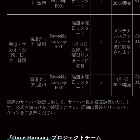
Highpop-
日リスタ
1
8
ア_激烈
20:00開始
B001
ート
隔週水曜
日リスタ
メンテナ
ート
Biweekly_
ンスアッ
8
隔週クリ
Lowpop-
1
プデート
8
ア_温和
8月14日
香港・マ
A001
後に開放
以降、木
カオ・台
されます
曜日リス
湾、日
タートに
本、韓国
調整
Biweekly_
隔週木曜
8
隔週クリ
8月7日
Lowpop-
日リスタ
1
8
ア_温和
20:00開始
B001
ート
実際のサーバー状況に応じて、サーバー数を適宜調整いたしま
す。公式お知らせをご確認ください。詳細は最終リリースバー
ジョンをご参照ください。
『Once Human』プロジェクトチーム