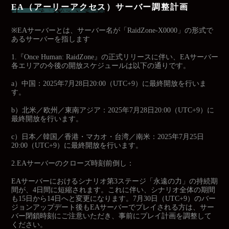
EA（アーリーアクセス）サーバー調整計画
※EAサーバーとは、サーバー名が「RaidZone-X0000」の形式で
あるサーバーを指します
1.『Once Human: RaidZone』の正式リリースに伴い、EAサーバー
各エリアの今後の開放スケジュールは以下の通りです。
a）中国：2025年7月28日20:00（UTC+9）に最終開放を行いま
す。
b）北米／欧州／東南アジア：2025年7月28日20:00（UTC+9）に
最終開放を行います。
c）日本／韓国／香港・マカオ・台湾／南米：2025年7月25日
20:00（UTC+9）に最終開放を行います。
2.EAサーバーのクローズ時刻前倒し：
EAサーバーにおけるシナリオ第3ステージ「永遠の力」の持続期
間が、4日間に短縮されます。これに伴い、シナリオ全体の期間
も15日から14日へと変更になります。7月30日（UTC+9）のバー
ジョンアップデート後もEAサーバーでプレイされる方は、サー
バー閉鎖時刻にご注意いただき、事前にプレイ計画を調整して
ください。