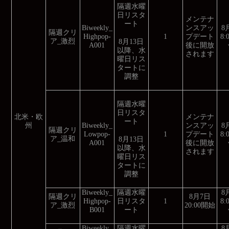
隔週水曜
日リスタ
メンテナ
ート
Biweekly_
ンスアッ
8
隔週クリ
Highpop-
1
プデート
8
ア_激烈
8月13日
A001
後に開放
以降、水
されます
曜日リス
タートに
調整
隔週水曜
日リスタ
北米・欧
メンテナ
ート
州
Biweekly_
ンスアッ
8
隔週クリ
Lowpop-
1
プデート
8
ア_温和
8月13日
A001
後に開放
以降、水
されます
曜日リス
タートに
調整
Biweekly_
隔週水曜
8
隔週クリ
8月7日
Highpop-
日リスタ
1
8
ア_激烈
20:00開始
B001
ート
Biweekly_
隔週水曜
8