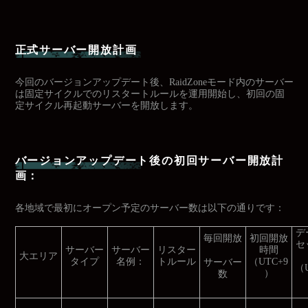
正式サーバー開放計画
今回のバージョンアップデート後、RaidZoneモード内のサーバー
は固定サイクルでのリスタートルールを運用開始し、初回の固
定サイクル再起動サーバーを開放します。
バージョンアップデート後の初回サーバー開放計
画：
各地域で最初にオープン予定のサーバー数は以下の通りです：
デ
毎回開放
初回開放
セ
サーバー
サーバー
リスター
時間
大エリア
タイプ
名例：
トルール
（UTC+9
サーバー
（U
）
数