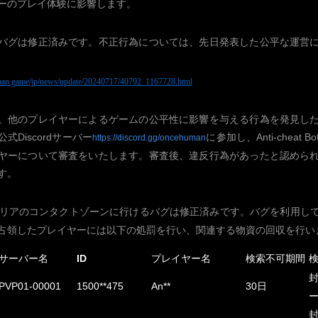
ーのプレイ体験に影響します。
バグは修正済みです。不正行為については、先日発表した公平な運営
man.game/jp/news/update/20240717/40792_1167728.html
。他のプレイヤーによるゲームの公平性に影響を与える行為を発見し
公式
Discord
サーバー
に参加し、
Anti-cheat Bo
https://discord.gg/oncehuman
ヤーについて審査をいたします。審査後、違反行為があったと認めら
す。
鎖エリアのコンタクトゾーンに行けるバグは修正済みです。バグを利用し
占領したプレイヤーには以下の処罰を行い、関連する物資の回収を行い
サーバー名
ID
プレイヤー名
検索不可期間
PVP01-00001
1500**475
An**
30日