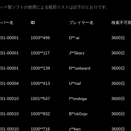
ーティー製ソフトの使用による処罰リストは以下のとおりです。
ーバー名
ID
プレイヤー名
検索不可
01-00001
1503**496
D**.ai
3600日
01-00001
1500**117
J**Skarz
3600日
01-00001
1500**139
R**uebeard
3600日
01-00004
1500**413
U**riaf
3600日
01-00010
1501**547
l**ondoga
3600日
01-00010
1500**832
B**ckGojo
3600日
01-00010
1500**716
c**ken
3600日