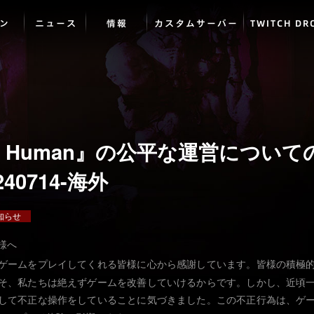
ン
ニュース
情報
カスタムサーバー
TWITCH DR
e Human』の公平な運営について
40714-海外
知らせ
様へ
ゲームをプレイしてくれる皆様に心から感謝しています。皆様の積極
そ、私たちは絶えずゲームを改善していけるからです。しかし、近頃
して不正な操作をしていることに気づきました。この不正行為は、ゲ