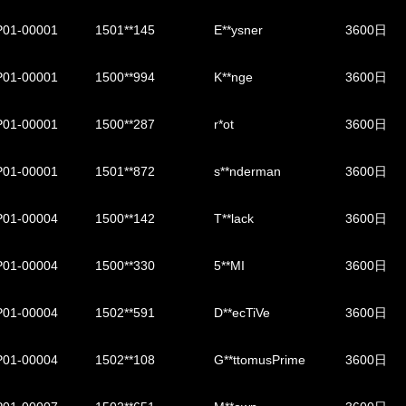
01-00001
1501**145
E**ysner
3600日
01-00001
1500**994
K**nge
3600日
01-00001
1500**287
r*ot
3600日
01-00001
1501**872
s**nderman
3600日
01-00004
1500**142
T**lack
3600日
01-00004
1500**330
5**MI
3600日
01-00004
1502**591
D**ecTiVe
3600日
01-00004
1502**108
G**ttomusPrime
3600日