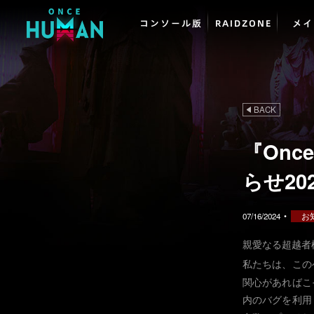
コンソール版
RAIDZONE
メイ
BACK
『Onc
らせ202
07/16/2024
•
お
親愛なる超越者
私たちは、この
関心があればこ
内のバグを利用