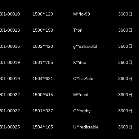
01-00010
1500**129
M**io-99
3600日
01-00013
1500**190
T*on
3600日
01-00016
1502**420
g**e2hardlol
3600日
01-00019
1501**755
K**itoe
3600日
01-00019
1504**621
C**sisActor
3600日
01-00022
1500**415
M**asaf
3600日
01-00022
1501**037
G**ogthy
3600日
01-00025
1504**105
U**redictable
3600日