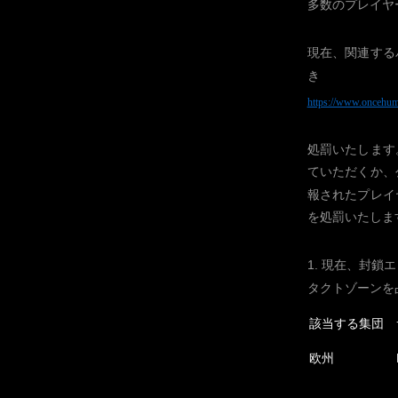
多数のプレイヤ
現在、関連する
き
https://www.oncehu
処罰いたします
ていただくか、
報されたプレイ
を処罰いたしま
1. 現在、封
タクトゾーンを
該当する集団
欧州