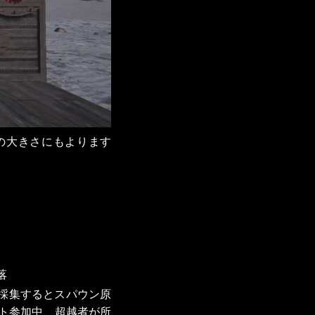
の大きさにもよります
落
、採集するとスパウン原
ント参加中、超越者が所