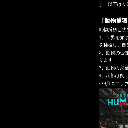
す。以下は今
【
動物捕獲
動物捕獲と牧
1、世界を旅
を捕獲し、自
2、動物の習
ります。
3、動物の家
4、猛獣は飼
※9月のアッ