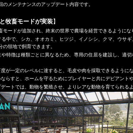
回のメンテナンスのアップデート内容です。
と牧畜モードが実装
】
畜モードが追加され、終末の世界で農場を経営できるようにな
する中で、シカ、オオカミ、ヒツジ、イノシシ、クマ、ウサギ
分の領地で飼育できます。
性や特徴は種類ごとに異なるため、専用の住居を建設し、適切
畜度が一定のレベルに達すると、毛皮や肉を採取できるように
いならすと、ホームを守るためにプレイヤーと共にデビアント
プデートでは、動物を繁殖させ、よりレアな動物を育てられる