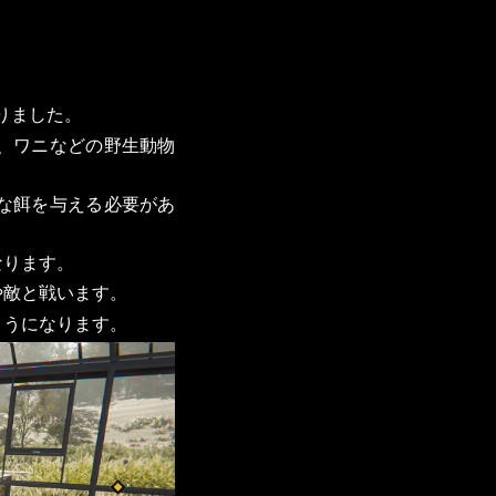
りました。
、ワニなどの野生動物
な餌を与える必要があ
なります。
や敵と戦います。
ようになります。