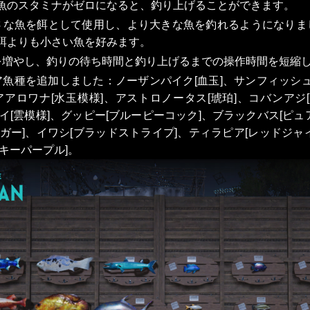
魚のスタミナがゼロになると、釣り上げることができます。
さな魚を餌として使用し、より大きな魚を釣れるようになりま
餌よりも小さい魚を好みます。
を増やし、釣りの待ち時間と釣り上げるまでの操作時間を短縮
ア魚種を追加しました：ノーザンパイク[血玉]、サンフィッシュ
アアロワナ[水玉模様]、アストロノータス[琥珀]、コバンアジ[
イ[雲模様]、グッピー[ブルーピーコック]、ブラックバス[ピュ
ダガー]、イワシ[ブラッドストライプ]、ティラピア[レッドジャ
キーパープル]。