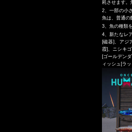
耗させます。
2、一部の小
魚は、普通の
3、魚の種類
4、新たなレ
[磁器]、アジ
霞]、ニシキゴ
[ゴールデン
ィッシュ[ラッ