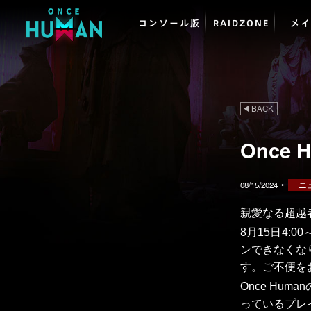
コンソール版
RAIDZONE
メイ
BACK
Once
08/15/2024
•
ニ
親愛なる超越
8月15日4:
ンできなくな
す。ご不便を
Once Hu
っているプレ