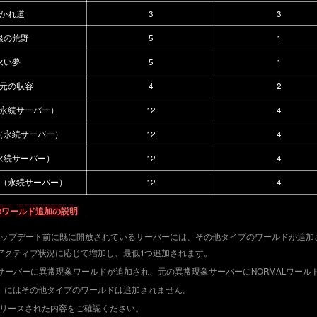
かれ道
3
3
銀の荒野
5
1
永い夢
5
1
元の収容
4
2
永続サーバー）
12
4
（永続サーバー）
12
4
永続サーバー）
12
4
（永続サーバー）
12
4
ーのワールド追加の説明
日のアップデート前に既に開放されているサーバーには、その他タイプのワールドが追
アクティブ状況に応じて増加し、最低1つ追加されます。
Lサーバーに異常現象ワールドが追加され、元の異常現象サーバーにNORMALワール
」にはその他タイプのワールドは追加されません。
リリースされた内容をご確認ください。