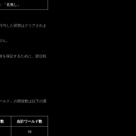
：「名無し」
に付与した状態はクリアされま
せん。
験を保証するために、逆位戦
ワールド」の開放数は以下の通
」数
合計ワールド数
10