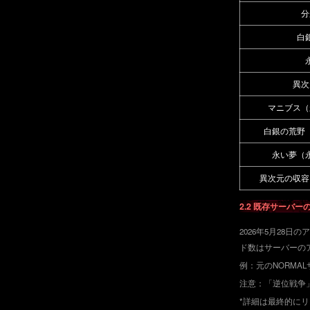
分
白
異次
マニブス（
白銀の荒野
永い夢（
異次元の収容
2.2 既存サーバ
2026年5月28
ド数はサーバーの
例：元のNORMA
注意：「逆位戦争
*詳細は最終的に