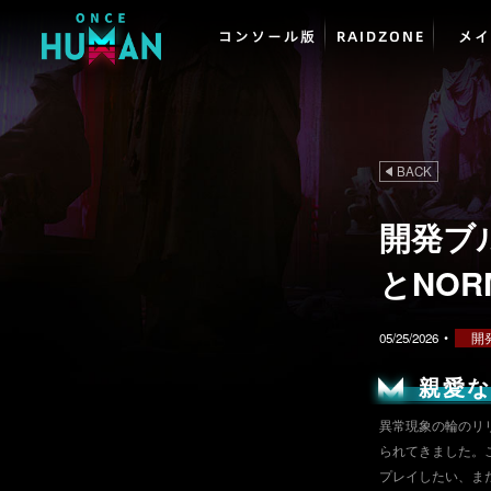
コンソール版
RAIDZONE
メイ
BACK
開発ブ
とNO
05/25/2026
•
開
親愛
異常現象の輪のリ
られてきました。
プレイしたい、ま