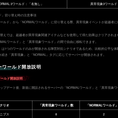
ORMAL 3ワールド：「名無し」
異常現象3ワールド
ド」切り替え時の注意事項
ワールド」から「NORMALワールド」に切り替える際、異常現象イベントが超越者
り替えでは、超越者が異常現象関連アイテムなどを使用して得た効果はクリアされま
RMALワールド」と「異常現象ワールド」の間で自由に移転できます。
』は1つのワールドのみが開放される陣営対抗シナリオであるため、比較的公平な体
き続き「異常現象」と「NORMAL」タグに応じてサーバーが開放されます。
ーワールド開放説明
ーワールド開放説明
日のアップデート後、新規に開設されるサーバーの「NORMALワールド」と「異常現象
ナリオ
「異常現象ワールド」数
「NORMALワールド
ニブス
8
2