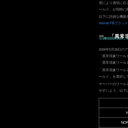
望により適切に応じ
ールド」が同時に
以下に詳細な機能
Human FBプラ
一、「異常
2026年5月28
「異常現象ワールド
「異常現象ワール
「異常現象ワール
ールド」を選択し
サーバーのワール
やすいよう、以下
NO