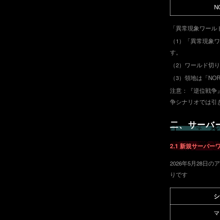
N
「異常現象ワール
（1）「異常現象
す。
（2）ワールド切
（3）領地は「NO
注意：『逆位戦争
争シナリオでは引
二、サーバ
2.1 新規サーバ
2026年5月28
りです
シ
マ