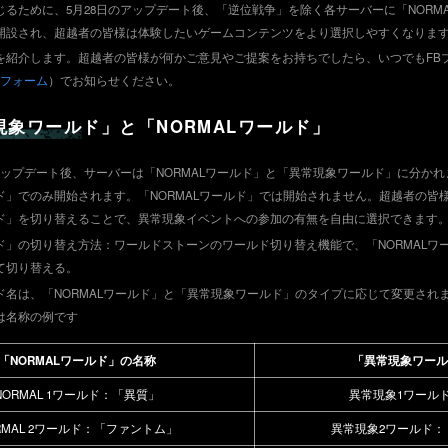
るために、5月28日のアップデート後、「逆位戦争」を除く各サーバーに「NORM
開設され、超越者の皆様は体験したいゲームコンテンツをより選択しやすくなりま
を紹介します。超越者の皆様が何かご意見やご提案をお持ちでしたら、いつでもFB
ットフォーム
）でお知らせください。
現象ワールド」と「NORMALワールド」
日のアップデート後、サーバーは「NORMALワールド」と「異常現象ワールド」に分か
」でのみ開始されます。「NORMALワールド」では開始されません。超越者の皆様
ド」を切り替えることで、異常現象イベントへの参加の有無を自由に選択できます
ド」の切り替え方法：ワールドストーンのワールド切り替え機能で、「NORMALワ
て切り替える。
ド名は、「NORMALワールド」と「異常現象ワールド」のタイプに応じて変更され
は名称の例です
「NORMALワールド」の名称
「異常現象ワール
NORMAL 1ワールド：「異質」
異常現象1ワール
RMAL 2ワールド：「ファントム」
異常現象2ワールド：