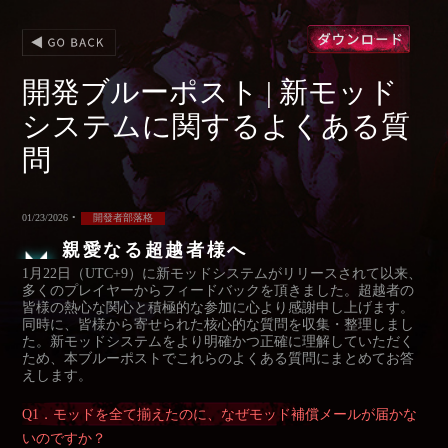
開発ブルーポスト | 新モッド
システムに関するよくある質
問
01/23/2026
•
開發者部落格
親愛なる超越者様へ
1月22日（UTC+9）に新モッドシステムがリリースされて以来、
多くのプレイヤーからフィードバックを頂きました。超越者の
皆様の熱心な関心と積極的な参加に心より感謝申し上げます。
同時に、皆様から寄せられた核心的な質問を収集・整理しまし
た。新モッドシステムをより明確かつ正確に理解していただく
ため、本ブルーポストでこれらのよくある質問にまとめてお答
えします。
Q1．モッドを全て揃えたのに、なぜモッド補償メールが届かな
いのですか？