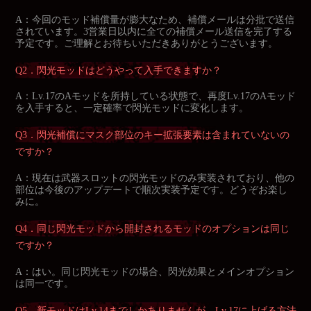
A：今回のモッド補償量が膨大なため、補償メールは分批で送信
されています。3営業日以内に全ての補償メール送信を完了する
予定です。ご理解とお待ちいただきありがとうございます。
Q2．閃光モッドはどうやって入手できますか？
A：Lv.17のAモッドを所持している状態で、再度Lv.17のAモッド
を入手すると、一定確率で閃光モッドに変化します。
Q3．閃光補償にマスク部位のキー拡張要素は含まれていないの
ですか？
A：現在は武器スロットの閃光モッドのみ実装されており、他の
部位は今後のアップデートで順次実装予定です。どうぞお楽し
みに。
Q4．同じ閃光モッドから開封されるモッドのオプションは同じ
ですか？
A：はい。同じ閃光モッドの場合、閃光効果とメインオプション
は同一です。
Q5．新モッドはLv.14までしかありませんが、Lv.17に上げる方法